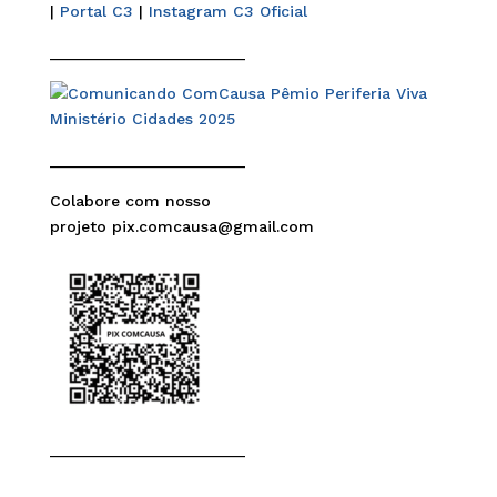
|
Portal C3
|
Instagram C3 Oficial
______________________
______________________
Colabore com nosso
projeto pix.comcausa@gmail.com
______________________