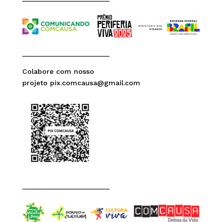
______________________
Colabore com nosso
projeto pix.comcausa@gmail.com
______________________