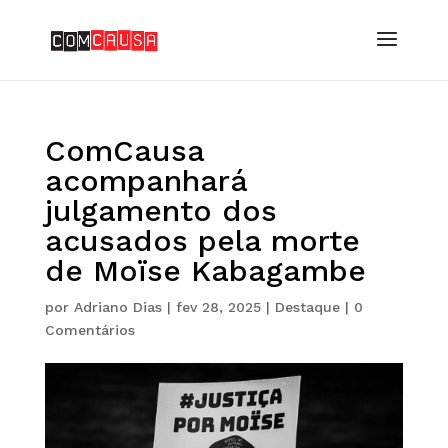
ComCausa
acompanhará
julgamento dos
acusados pela morte
de Moïse Kabagambe
por
Adriano Dias
|
fev 28, 2025
|
Destaque
|
0
Comentários