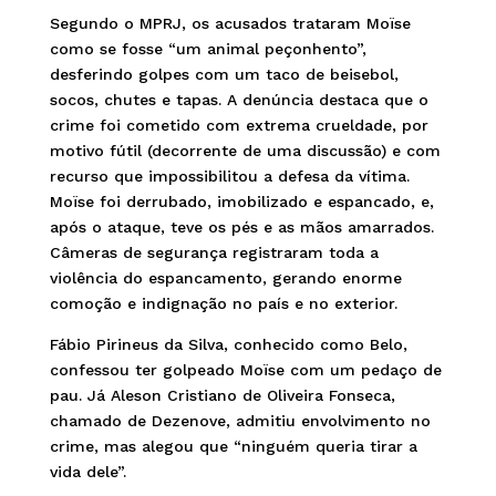
Segundo o MPRJ, os acusados trataram Moïse
como se fosse “um animal peçonhento”,
desferindo golpes com um taco de beisebol,
socos, chutes e tapas. A denúncia destaca que o
crime foi cometido com extrema crueldade, por
motivo fútil (decorrente de uma discussão) e com
recurso que impossibilitou a defesa da vítima.
Moïse foi derrubado, imobilizado e espancado, e,
após o ataque, teve os pés e as mãos amarrados.
Câmeras de segurança registraram toda a
violência do espancamento, gerando enorme
comoção e indignação no país e no exterior.
Fábio Pirineus da Silva, conhecido como Belo,
confessou ter golpeado Moïse com um pedaço de
pau. Já Aleson Cristiano de Oliveira Fonseca,
chamado de Dezenove, admitiu envolvimento no
crime, mas alegou que “ninguém queria tirar a
vida dele”.