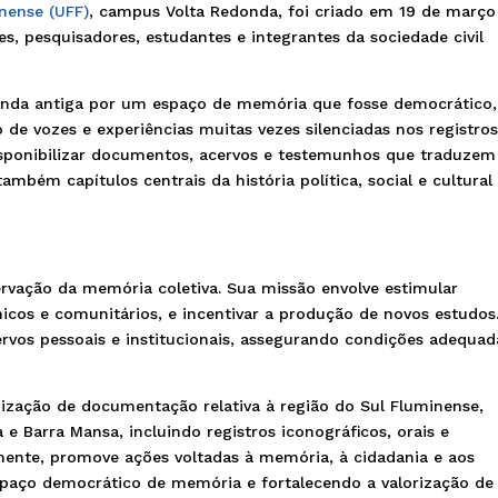
inense (UFF)
, campus Volta Redonda, foi criado em 19 de março
es, pesquisadores, estudantes e integrantes da sociedade civil
nda antiga por um espaço de memória que fosse democrático,
de vozes e experiências muitas vezes silenciadas nos registro
e disponibilizar documentos, acervos e testemunhos que traduze
ambém capítulos centrais da história política, social e cultural
ervação da memória coletiva. Sua missão envolve estimular
micos e comunitários, e incentivar a produção de novos estudos
rvos pessoais e institucionais, assegurando condições adequad
nização de documentação relativa à região do Sul Fluminense,
 Barra Mansa, incluindo registros iconográficos, orais e
mente, promove ações voltadas à memória, à cidadania e aos
paço democrático de memória e fortalecendo a valorização de