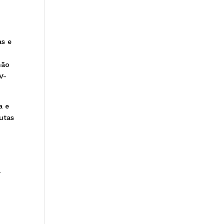
as e
hão
V-
a e
utas
a