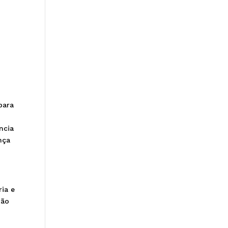
para
ncia
nça
ia e
xão