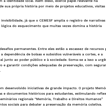
m a identidade local. Além disso, exerce papel relevante na
 sua própria história por meio de projetos educativos, visitas
invisibilidade, já que o CEMESF amplia o registro de narrativas
lógica do esquecimento que muitas vezes domina a história
 desafios permanentes. Entre eles estão a escassez de recursos 
a dependência de bolsas e subsídios vulneráveis a cortes, e a
nal junto ao poder público e à sociedade. Soma-se a isso a urgê
ervo e garantir condições adequadas de preservação, com segura
.
m desenvolvido iniciativas de grande impacto. O projeto Memór
as e documentos históricos para estudantes, estimulando refle
 seminários regionais “Memória, Trabalho e Direitos Humanos”
tos sociais para debater a preservação da memória coletiva.