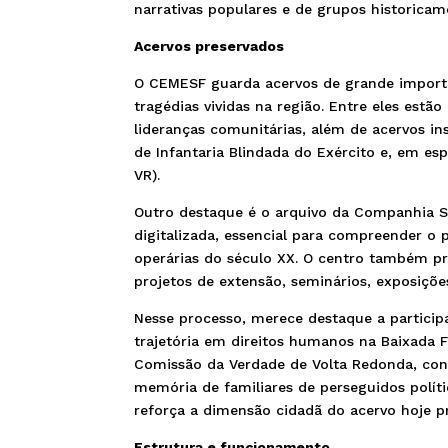
narrativas populares e de grupos historicame
Acervos preservados
O CEMESF guarda acervos de grande importâ
tragédias vividas na região. Entre eles estão
lideranças comunitárias, além de acervos in
de Infantaria Blindada do Exército e, em e
VR).
Outro destaque é o arquivo da Companhia S
digitalizada, essencial para compreender o
operárias do século XX. O centro também pr
projetos de extensão, seminários, exposiçõe
Nesse processo, merece destaque a partici
trajetória em direitos humanos na Baixada
Comissão da Verdade de Volta Redonda, cont
memória de familiares de perseguidos polít
reforça a dimensão cidadã do acervo hoje 
Estrutura e funcionamento