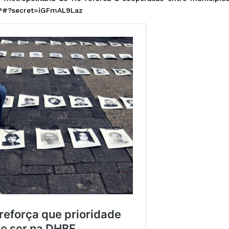
rP#?secret=iGFmAL9Laz