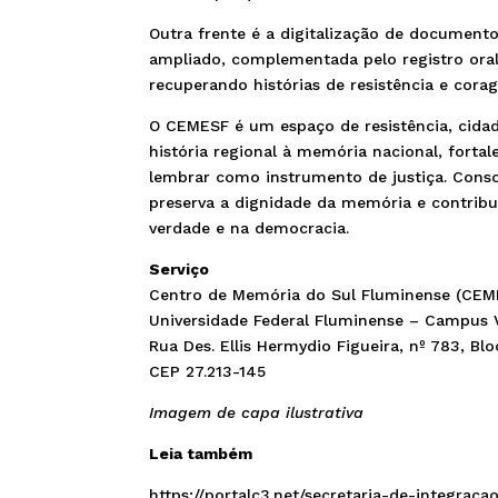
Outra frente é a digitalização de document
ampliado, complementada pelo registro oral 
recuperando histórias de resistência e cor
O CEMESF é um espaço de resistência, cida
história regional à memória nacional, forta
lembrar como instrumento de justiça. Conso
preserva a dignidade da memória e contribu
verdade e na democracia.
Serviço
Centro de Memória do Sul Fluminense (CEMES
Universidade Federal Fluminense – Campus 
Rua Des. Ellis Hermydio Figueira, nº 783, Bl
CEP 27.213-145
Imagem de capa ilustrativa
Leia também
https://portalc3.net/secretaria-de-integra