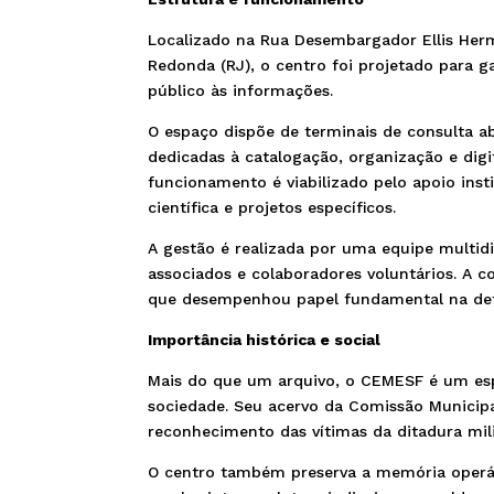
Localizado na Rua Desembargador Ellis Hermy
Redonda (RJ), o centro foi projetado para 
público às informações.
O espaço dispõe de terminais de consulta ab
dedicadas à catalogação, organização e digi
funcionamento é viabilizado pelo apoio inst
científica e projetos específicos.
A gestão é realizada por uma equipe multidi
associados e colaboradores voluntários. A c
que desempenhou papel fundamental na defi
Importância histórica e social
Mais do que um arquivo, o CEMESF é um esp
sociedade. Seu acervo da Comissão Municipa
reconhecimento das vítimas da ditadura mili
O centro também preserva a memória operár