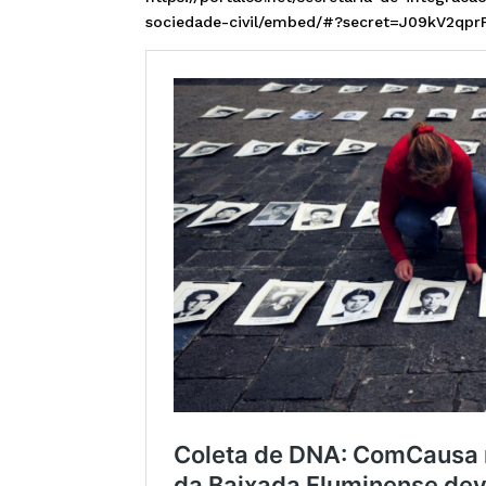
sociedade-civil/embed/#?secret=J09kV2qp