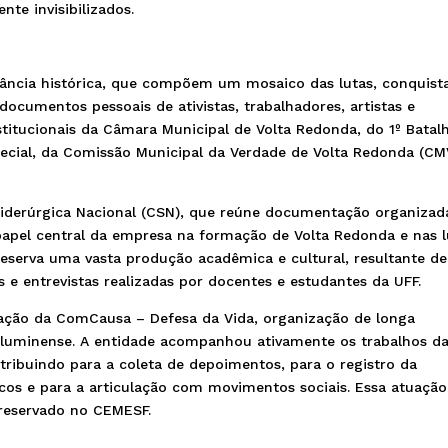
nte invisibilizados.
ncia histórica, que compõem um mosaico das lutas, conquist
 documentos pessoais de ativistas, trabalhadores, artistas e
stitucionais da Câmara Municipal de Volta Redonda, do 1º Batal
special, da Comissão Municipal da Verdade de Volta Redonda (CM
iderúrgica Nacional (CSN), que reúne documentação organizad
 papel central da empresa na formação de Volta Redonda e nas l
eserva uma vasta produção acadêmica e cultural, resultante de
s e entrevistas realizadas por docentes e estudantes da UFF.
pação da ComCausa – Defesa da Vida, organização de longa
 Fluminense. A entidade acompanhou ativamente os trabalhos d
ribuindo para a coleta de depoimentos, para o registro da
icos e para a articulação com movimentos sociais. Essa atuação
preservado no CEMESF.