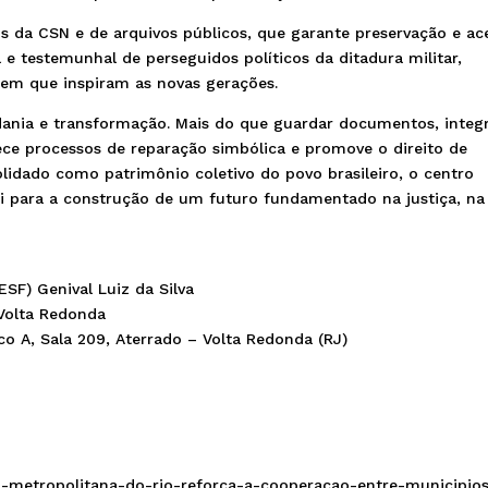
os da CSN e de arquivos públicos, que garante preservação e ac
e testemunhal de perseguidos políticos da ditadura militar,
agem que inspiram as novas gerações.
dania e transformação. Mais do que guardar documentos, integ
lece processos de reparação simbólica e promove o direito de
lidado como patrimônio coletivo do povo brasileiro, o centro
i para a construção de um futuro fundamentado na justiça, na
F) Genival Luiz da Silva
Volta Redonda
oco A, Sala 209, Aterrado – Volta Redonda (RJ)
cao-metropolitana-do-rio-reforca-a-cooperacao-entre-municipio