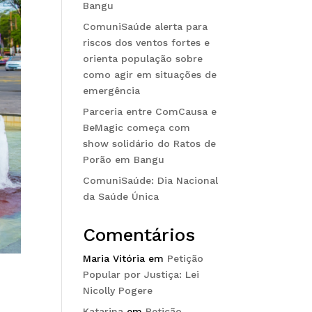
Bangu
ComuniSaúde alerta para
riscos dos ventos fortes e
orienta população sobre
como agir em situações de
emergência
Parceria entre ComCausa e
BeMagic começa com
show solidário do Ratos de
Porão em Bangu
ComuniSaúde: Dia Nacional
da Saúde Única
Comentários
Maria Vitória
em
Petição
Popular por Justiça: Lei
Nicolly Pogere
Katarina
em
Petição