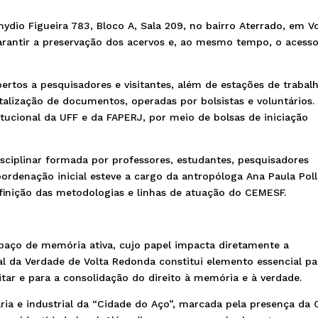
dio Figueira 783, Bloco A, Sala 209, no bairro Aterrado, em Vo
garantir a preservação dos acervos e, ao mesmo tempo, o acess
ertos a pesquisadores e visitantes, além de estações de trabal
talização de documentos, operadas por bolsistas e voluntários.
itucional da UFF e da FAPERJ, por meio de bolsas de iniciação
sciplinar formada por professores, estudantes, pesquisadores
oordenação inicial esteve a cargo da antropóloga Ana Paula Poll
nição das metodologias e linhas de atuação do CEMESF.
aço de memória ativa, cujo papel impacta diretamente a
l da Verdade de Volta Redonda constitui elemento essencial pa
tar e para a consolidação do direito à memória e à verdade.
ia e industrial da “Cidade do Aço”, marcada pela presença da