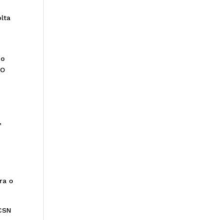
lta
o
ho
 O
,
ra o
 CSN