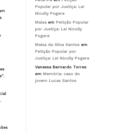
Popular por Justiça: Lei
ram
Nicolly Pogere
a
Maisa
em
Petição Popular
por Justiça: Lei Nicolly
s
Pogere
Maisa da Silva Santos
em
Petição Popular por
Justiça: Lei Nicolly Pogere
Vanessa Bernardo Torres
ões
em
Memória: caso do
s”.
jovem Lucas Santos
ial
.
sões