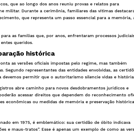
icos, que ao longo dos anos reuniu provas e relatos para
e militar. Durante a cerimônia, familiares das vítimas destaca
ecimento, que representa um passo essencial para a memória, 
 para as famílias que, por anos, enfrentaram processos judiciai
 entes queridos.
paração histórica
fronta as versões oficiais impostas pelo regime, mas também
as. Segundo representantes das entidades envolvidas, as certid
devemos permitir que o autoritarismo silencie vidas e história
gistros abre caminho para novos desdobramentos jurídicos e
a poderão acessar direitos que dependem do reconhecimento ofic
ões econômicas ou medidas de memória e preservação histórica
sinado em 1975, é emblemático: sua certidão de óbito indicava
lesões e maus-tratos”. Esse é apenas um exemplo de como as ver