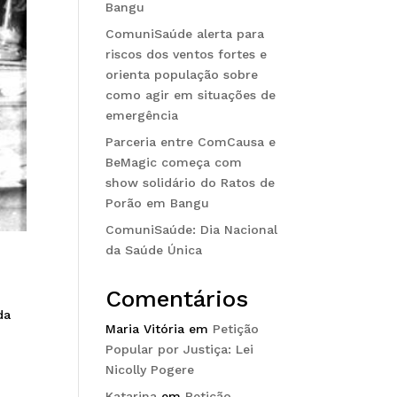
Bangu
ComuniSaúde alerta para
riscos dos ventos fortes e
orienta população sobre
como agir em situações de
emergência
Parceria entre ComCausa e
BeMagic começa com
show solidário do Ratos de
Porão em Bangu
ComuniSaúde: Dia Nacional
da Saúde Única
Comentários
da
Maria Vitória
em
Petição
Popular por Justiça: Lei
Nicolly Pogere
Katarina
em
Petição