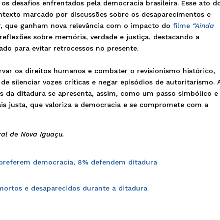
 os desafios enfrentados pela democracia brasileira. Esse ato d
ntexto marcado por discussões sobre os desaparecimentos e
ar, que ganham nova relevância com o impacto do
filme
“Ainda
reflexões sobre memória, verdade e justiça, destacando a
do para evitar retrocessos no presente.
rvar os direitos humanos e combater o revisionismo histórico,
de silenciar vozes críticas e negar episódios de autoritarismo. 
mas da ditadura se apresenta, assim, como um passo simbólico e
is justa, que valoriza a democracia e se compromete com a
ral de Nova Iguaçu.
s preferem democracia, 8% defendem ditadura
ortos e desaparecidos durante a ditadura