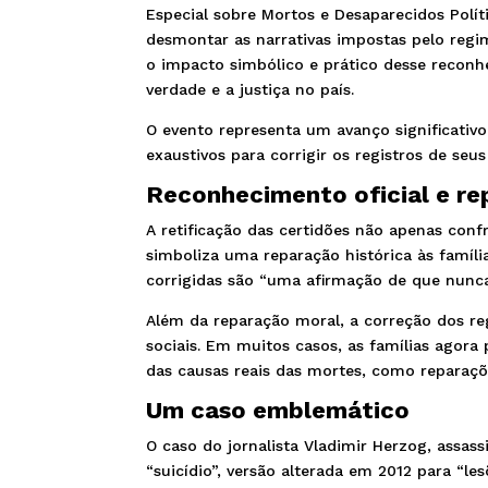
Especial sobre Mortos e Desaparecidos Polít
desmontar as narrativas impostas pelo regim
o impacto simbólico e prático desse reconh
verdade e a justiça no país.
O evento representa um avanço significativo
exaustivos para corrigir os registros de seus
Reconhecimento oficial e re
A retificação das certidões não apenas con
simboliza uma reparação histórica às famíli
corrigidas são “uma afirmação de que nunca 
Além da reparação moral, a correção dos re
sociais. Em muitos casos, as famílias agor
das causas reais das mortes, como reparaç
Um caso emblemático
O caso do jornalista Vladimir Herzog, assas
“suicídio”, versão alterada em 2012 para “