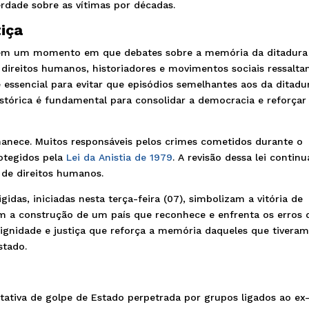
erdade sobre as vítimas por décadas.
iça
re em um momento em que debates sobre a memória da ditadura
 direitos humanos, historiadores e movimentos sociais ressalt
essencial para evitar que episódios semelhantes aos da ditadu
stórica é fundamental para consolidar a democracia e reforçar
rmanece. Muitos responsáveis pelos crimes cometidos durante o
rotegidos pela
Lei da Anistia de 1979
. A revisão dessa lei continu
 de direitos humanos.
gidas, iniciadas nesta terça-feira (07), simbolizam a vitória de
m a construção de um país que reconhece e enfrenta os erros 
dignidade e justiça que reforça a memória daqueles que tivera
stado.
ativa de golpe de Estado perpetrada por grupos ligados ao ex