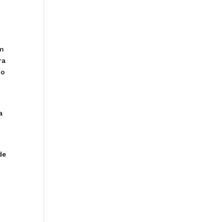
am
ra
 o
a
de
m
-