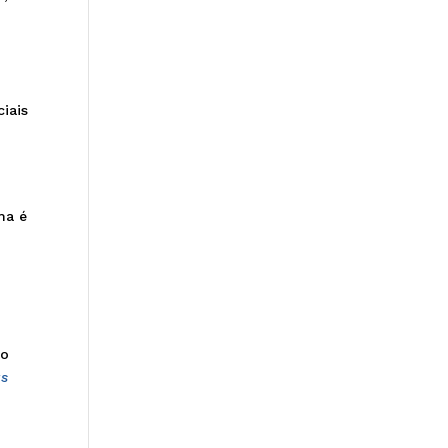
a
ciais
ma é
 o
as