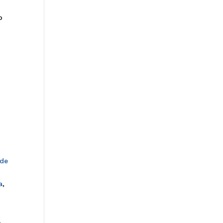
o
 de
a
,