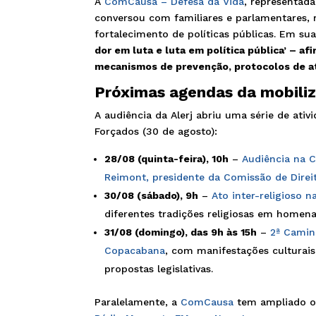
A
ComCausa – Defesa da Vida
, representad
conversou com familiares e parlamentares, 
fortalecimento de políticas públicas. Em sua
dor em luta e luta em política pública’ – a
mecanismos de prevenção, protocolos de at
Próximas agendas da mobili
A audiência da Alerj abriu uma série de ati
Forçados (30 de agosto):
28/08 (quinta-feira), 10h
–
Audiência na 
Reimont, presidente da Comissão de Dire
30/08 (sábado), 9h
–
Ato inter-religioso n
diferentes tradições religiosas em homen
31/08 (domingo), das 9h às 15h
–
2ª Camin
Copacabana
, com manifestações culturais
propostas legislativas.
Paralelamente, a
ComCausa
tem ampliado o 