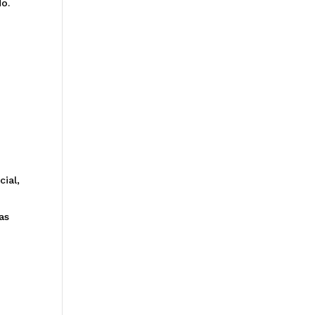
o.
ial,
as