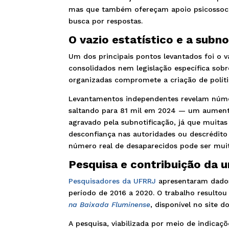
mas que também ofereçam apoio psicossocia
busca por respostas.
O vazio estatístico e a subn
Um dos principais pontos levantados foi o va
consolidados nem legislação específica sob
organizadas compromete a criação de polític
Levantamentos independentes revelam númer
saltando para 81 mil em 2024 — um aumen
agravado pela subnotificação, já que muitas
desconfiança nas autoridades ou descrédito q
número real de desaparecidos pode ser mui
Pesquisa e contribuição da u
Pesquisadores da UFRRJ
apresentaram dados
período de 2016 a 2020. O trabalho resulto
na Baixada Fluminense
, disponível no site d
A pesquisa, viabilizada por meio de indica