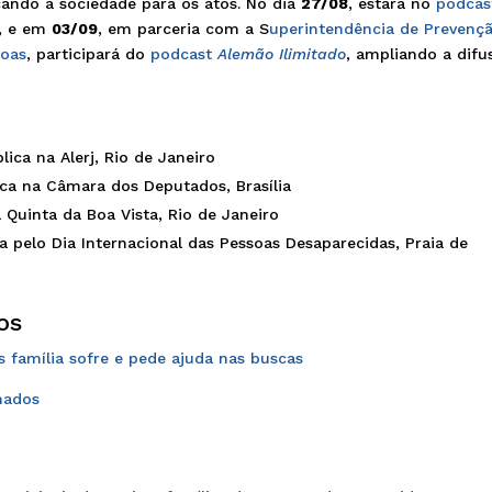
cando a sociedade para os atos. No dia
27/08
, estará no
podcas
, e em
03/09
, em parceria com a S
uperintendência de Prevenç
soas
, participará do
podcast
Alemão Ilimitado
, ampliando a difu
lica na Alerj, Rio de Janeiro
lica na Câmara dos Deputados, Brasília
a Quinta da Boa Vista, Rio de Janeiro
 pelo Dia Internacional das Pessoas Desaparecidas, Praia de
os
 família sofre e pede ajuda nas buscas
mados