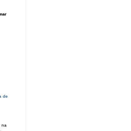
rmar
e
a de
l na