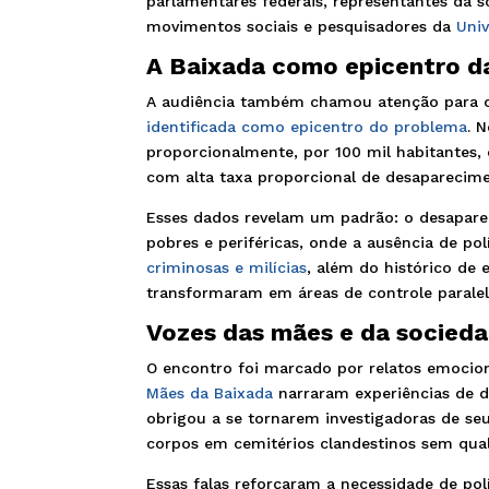
parlamentares federais, representantes da 
movimentos sociais e pesquisadores da
Univ
A Baixada como epicentro da
A audiência também chamou atenção para o c
identificada como epicentro do problema
. 
proporcionalmente, por 100 mil habitantes,
com alta taxa proporcional de desaparecime
Esses dados revelam um padrão: o desapare
pobres e periféricas, onde a ausência de pol
criminosas e milícias
, além do histórico de e
transformaram em áreas de controle paralel
Vozes das mães e da sociedad
O encontro foi marcado por relatos emocio
Mães da Baixada
narraram experiências de d
obrigou a se tornarem investigadoras de se
corpos em cemitérios clandestinos sem qualq
Essas falas reforçaram a necessidade de pol