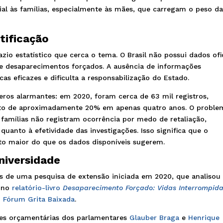
l às famílias, especialmente às mães, que carregam o peso d
otificação
zio estatístico que cerca o tema. O Brasil não possui dados ofi
re desaparecimentos forçados. A ausência de informações
as eficazes e dificulta a responsabilização do Estado.
os alarmantes: em 2020, foram cerca de 63 mil registros,
to de aproximadamente 20% em apenas quatro anos. O proble
 famílias não registram ocorrência por medo de retaliação,
uanto à efetividade das investigações. Isso significa que o
to maior do que os dados disponíveis sugerem.
niversidade
 de uma pesquisa de extensão iniciada em 2020, que analisou
u no
relatório-livro
Desaparecimento Forçado: Vidas Interrompid
o
Fórum Grita Baixada
.
ções orçamentárias dos parlamentares
Glauber Braga
e
Henrique