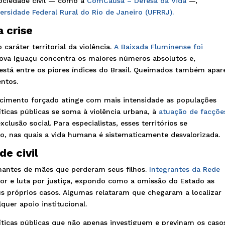
sociedade civil — como a
ComCausa – Defesa da Vida
—,
ersidade Federal Rural do Rio de Janeiro (UFRRJ).
 crise
aráter territorial da violência.
A Baixada Fluminense foi
Nova Iguaçu concentra os maiores números absolutos e,
 está entre os piores índices do Brasil. Queimados também apar
ntos.
cimento forçado atinge com mais intensidade as populações
íticas públicas se soma à violência urbana, à
atuação de facçõe
xclusão social. Para especialistas, esses territórios se
o, nas quais a vida humana é sistematicamente desvalorizada.
e civil
nantes de mães que perderam seus filhos.
Integrantes da Rede
or e luta por justiça, expondo como a omissão do Estado as
us próprios casos. Algumas relataram que chegaram a localizar
uer apoio institucional.
íticas públicas que não apenas investiguem e previnam os caso