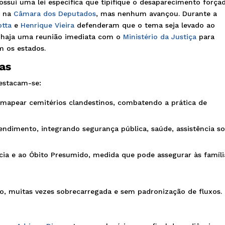
ssui uma lei específica que tipifique o desaparecimento forçad
m na
Câmara dos Deputados
, mas nenhum avançou. Durante a
otta
e
Henrique Vieira
defenderam que o tema seja levado ao
haja uma reunião imediata com o
Ministério da Justiça
para
m os estados.
as
estacam-se:
 mapear cemitérios clandestinos, combatendo a prática de
ndimento, integrando segurança pública, saúde, assistência soc
cia e ao Óbito Presumido, medida que pode assegurar às famíli
to, muitas vezes sobrecarregada e sem padronização de fluxos.