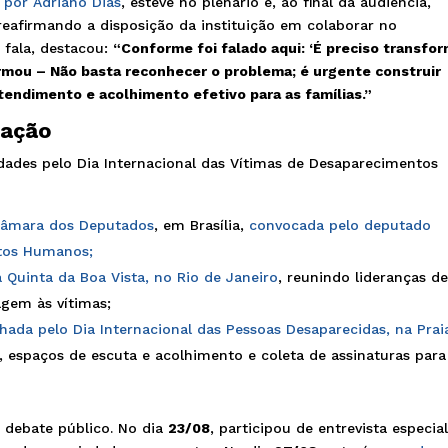
a
por Adriano Dias
, esteve no plenário e, ao final da audiência,
reafirmando a disposição da instituição em colaborar no
 fala, destacou:
“Conforme foi falado aqui: ‘É preciso transfo
firmou – Não basta reconhecer o problema; é urgente construir
endimento e acolhimento efetivo para as famílias.”
zação
vidades pelo Dia Internacional das Vítimas de Desaparecimentos
Câmara dos Deputados
, em Brasília,
convocada pelo deputado
itos Humanos;
a Quinta da Boa Vista, no Rio de Janeiro
, reunindo lideranças d
agem às vítimas;
hada pelo Dia Internacional das Pessoas Desaparecidas, na Prai
, espaços de escuta e acolhimento e coleta de assinaturas para
debate público. No dia
23/08
, participou de entrevista especia