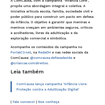
A ComCausa, com a campanha “Infância Livre”,
propõe uma abordagem integral e coletiva. A
iniciativa articula escola, família, sociedade civil e
poder público para construir um pacto em defesa
da infância. O objetivo é garantir que meninas e
meninos cresçam em ambientes seguros, críticos
e acolhedores, livres da adultização e da
exploração comercial e simbólica.
Acompanhe os conteúdos da campanha no
PortalC3.net
, na
RedeDH
e nas redes sociais da
ComCausa:
@comcausa.defesadavida
e
@criancas.comdireitos
.
Leia também
ComCausa lança campanha ‘Infância Livre:
Proteção contra a Adultização Digital’
|
Fale conosco!
|
Nos conheça