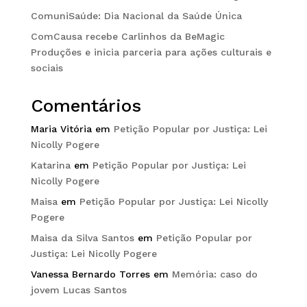
ComuniSaúde: Dia Nacional da Saúde Única
ComCausa recebe Carlinhos da BeMagic
Produções e inicia parceria para ações culturais e
sociais
Comentários
Maria Vitória
em
Petição Popular por Justiça: Lei
Nicolly Pogere
Katarina
em
Petição Popular por Justiça: Lei
Nicolly Pogere
Maisa
em
Petição Popular por Justiça: Lei Nicolly
Pogere
Maisa da Silva Santos
em
Petição Popular por
Justiça: Lei Nicolly Pogere
Vanessa Bernardo Torres
em
Memória: caso do
jovem Lucas Santos