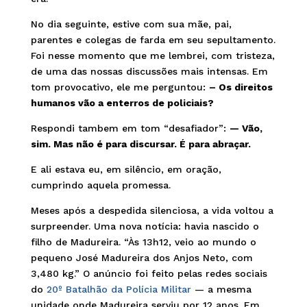
No dia seguinte, estive com sua mãe, pai,
parentes e colegas de farda em seu sepultamento.
Foi nesse momento que me lembrei, com tristeza,
de uma das nossas discussões mais intensas. Em
tom provocativo, ele me perguntou:
– Os direitos
humanos vão a enterros de policiais?
Respondi tambem em tom “desafiador”:
— Vão,
sim. Mas não é para discursar. É para abraçar.
E ali estava eu, em silêncio, em oração,
cumprindo aquela promessa.
Meses após a despedida silenciosa, a vida voltou a
surpreender. Uma nova notícia: havia nascido o
filho de Madureira. “Às 13h12, veio ao mundo o
pequeno José Madureira dos Anjos Neto, com
3,480 kg.” O anúncio foi feito pelas redes sociais
do
20º Batalhão da Polícia Militar
— a mesma
unidade onde Madureira serviu por 12 anos. Em