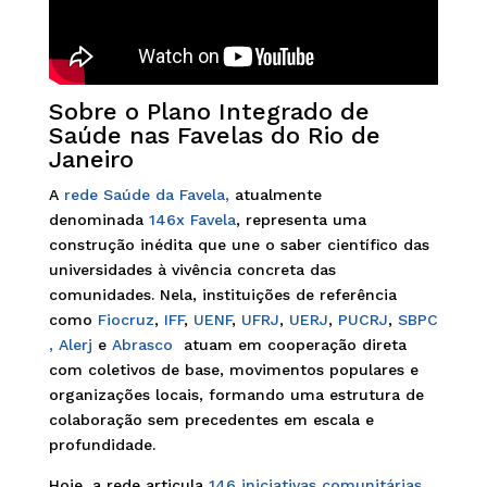
Sobre o Plano Integrado de
Saúde nas Favelas do Rio de
Janeiro
A
rede Saúde da Favela,
atualmente
denominada
146x Favela
, representa uma
construção inédita que une o saber científico das
universidades à vivência concreta das
comunidades. Nela, instituições de referência
como
Fiocruz
,
IFF
,
UENF
,
UFRJ
,
UERJ
,
PUCRJ
,
SBPC
,
Alerj
e
Abrasco
atuam em cooperação direta
com coletivos de base, movimentos populares e
organizações locais, formando uma estrutura de
colaboração sem precedentes em escala e
profundidade.
Hoje, a rede articula
146 iniciativas comunitárias
,