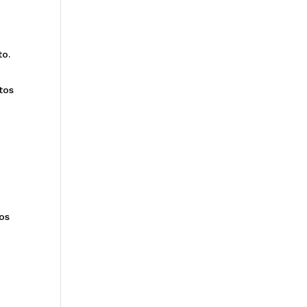
to.
tos
os