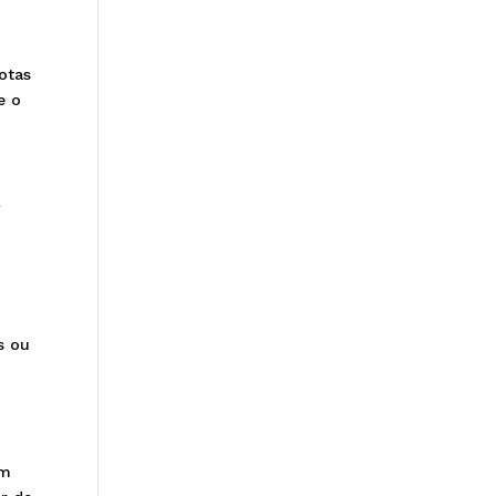
otas
e o
a
s ou
em