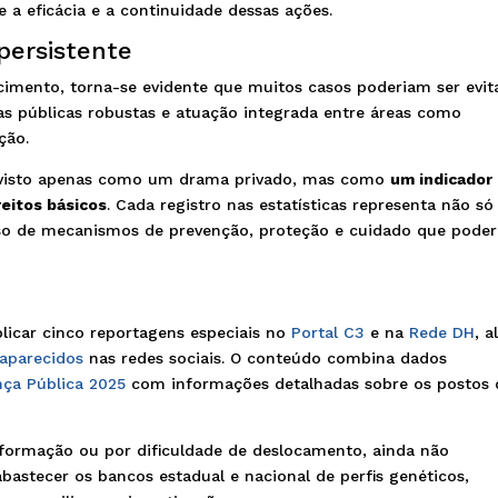
a eficácia e a continuidade dessas ações.
persistente
ecimento, torna-se evidente que muitos casos poderiam ser evi
icas públicas robustas e atuação integrada entre áreas como
ção.
r visto apenas como um drama privado, mas como
um indicador
reitos básicos
. Cada registro nas estatísticas representa não só
o de mecanismos de prevenção, proteção e cuidado que pode
licar cinco reportagens especiais no
Portal C3
e na
Rede DH
, 
saparecidos
nas redes sociais. O conteúdo combina dados
nça Pública 2025
com informações detalhadas sobre os postos 
 informação ou por dificuldade de deslocamento, ainda não
astecer os bancos estadual e nacional de perfis genéticos,