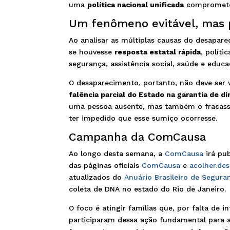
uma
política nacional unificada
compromete 
Um fenômeno evitável, mas 
Ao analisar as múltiplas causas do desapar
se houvesse
resposta estatal rápida
, polít
segurança, assistência social, saúde e educa
O desaparecimento, portanto, não deve se
falência parcial do Estado na garantia de di
uma pessoa ausente, mas também o fracass
ter impedido que esse sumiço ocorresse.
Campanha da ComCausa
Ao longo desta semana, a
ComCausa
irá pub
das páginas oficiais
ComCausa
e
acolher.de
atualizados do
Anuário Brasileiro de Segura
coleta de DNA no estado do Rio de Janeiro.
O foco é atingir famílias que, por falta de
participaram dessa ação fundamental para ab