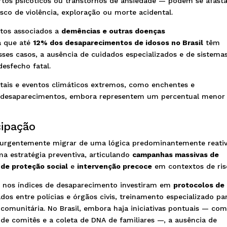
rtos psicóticos ou transtornos de ansiedade — podem se afasta
co de violência, exploração ou morte acidental.
ntos associados a
demências e outras doenças
 que até
12% dos desaparecimentos de idosos no Brasil
têm
esses casos, a ausência de cuidados especializados e de sistema
desfecho fatal.
ntais e eventos climáticos extremos, como enchentes e
 desaparecimentos, embora representem um percentual menor
cipação
sa urgentemente migrar de uma lógica predominantemente reati
a estratégia preventiva, articulando
campanhas massivas de
 de proteção social
e
intervenção precoce
em contextos de ris
as nos índices de desaparecimento investiram em
protocolos de
dos entre polícias e órgãos civis, treinamento especializado pa
 comunitária. No Brasil, embora haja iniciativas pontuais — co
o de comitês e a coleta de DNA de familiares —, a ausência de