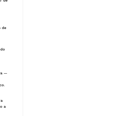
r de
s de
 do
va —
co.
ra
mo a