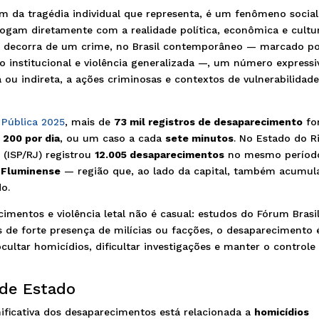
 da tragédia individual que representa, é um fenômeno social
logam diretamente com a realidade política, econômica e cultu
 decorra de um crime, no Brasil contemporâneo — marcado p
o institucional e violência generalizada —, um número expressi
 ou indireta, a ações criminosas e contextos de vulnerabilidad
 Pública 2025
, mais de
73 mil registros de desaparecimento
fo
 200 por dia
, ou um caso a cada
sete minutos
. No Estado do R
 (ISP/RJ) registrou
12.005 desaparecimentos
no mesmo períod
 Fluminense
— região que, ao lado da capital, também acumul
o.
cimentos e violência letal não é casual: estudos do Fórum Brasi
 de forte presença de milícias ou facções, o desaparecimento 
tar homicídios, dificultar investigações e manter o controle
 de Estado
ficativa dos desaparecimentos está relacionada a
homicídios