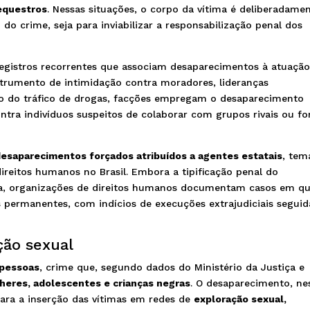
equestros
. Nessas situações, o corpo da vítima é deliberadame
 do crime, seja para inviabilizar a responsabilização penal dos
registros recorrentes que associam desaparecimentos à atuaçã
strumento de intimidação contra moradores, lideranças
to do tráfico de drogas, facções empregam o desaparecimento
ntra indivíduos suspeitos de colaborar com grupos rivais ou fo
esaparecimentos forçados atribuídos a agentes estatais
, tem
ireitos humanos no Brasil. Embora a tipificação penal do
da, organizações de direitos humanos documentam casos em q
 permanentes, com indícios de execuções extrajudiciais seguid
ção sexual
 pessoas
, crime que, segundo dados do Ministério da Justiça e
heres, adolescentes e crianças negras
. O desaparecimento, ne
para a inserção das vítimas em redes de
exploração sexual,