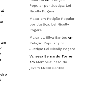
Popular por Justiça: Lei
ral
Nicolly Pogere
or
Maisa
em
Petição Popular
vo
por Justiça: Lei Nicolly
e
Pogere
Maisa da Silva Santos
em
ram
Petição Popular por
io
Justiça: Lei Nicolly Pogere
o,
Vanessa Bernardo Torres
a
em
Memória: caso do
jovem Lucas Santos
leiro
é