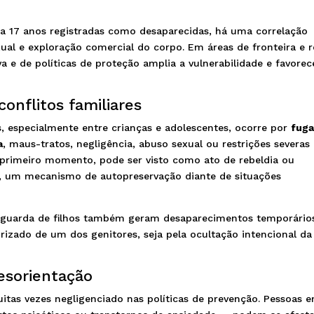
a 17 anos registradas como desaparecidas, há uma correlação
xual e exploração comercial do corpo. Em áreas de fronteira e r
iva e de políticas de proteção amplia a vulnerabilidade e favorec
onflitos familiares
 especialmente entre crianças e adolescentes, ocorre por
fug
a
, maus-tratos, negligência, abuso sexual ou restrições severas
 primeiro momento, pode ser visto como ato de rebeldia ou
as, um mecanismo de autopreservação diante de situações
ela guarda de filhos também geram desaparecimentos temporário
rizado de um dos genitores, seja pela ocultação intencional da
esorientação
uitas vezes negligenciado nas políticas de prevenção. Pessoas 