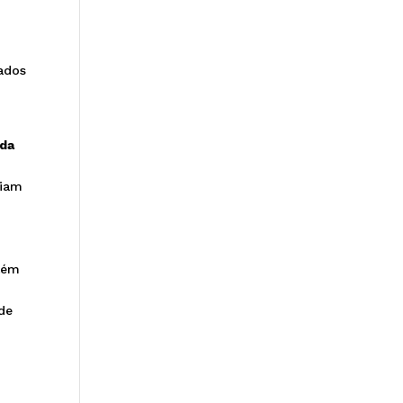
tados
 da
riam
além
de