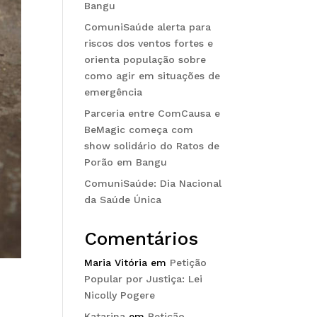
Bangu
ComuniSaúde alerta para
riscos dos ventos fortes e
orienta população sobre
como agir em situações de
emergência
Parceria entre ComCausa e
BeMagic começa com
show solidário do Ratos de
Porão em Bangu
ComuniSaúde: Dia Nacional
da Saúde Única
Comentários
Maria Vitória
em
Petição
Popular por Justiça: Lei
Nicolly Pogere
Katarina
em
Petição