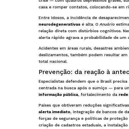
crise — com quadros depressivos graves, su
casa e romper contatos, colocando-se em ris
Entre idosos, a incidência de desaparecime
neurodegenerativas
é alta. O
Anuário
estima
relação direta com distúrbios cognitivos. N
alerta rápido agrava a probabilidade de um 
Acidentes em áreas rurais, desastres ambie
deslizamentos, também podem resultar em
total nacional.
Prevenção: da reação à ante
Especialistas defendem que o Brasil preci
centrada na busca após o sumiço — para um
informação pública
, fortalecimento da
rede
Países que obtiveram reduções significativ
alerta imediato
, integração de bancos de da
forças de segurança e políticas de proteção
criação de cadastros estaduais, a instalaçã