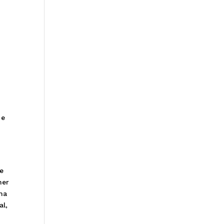
 e
e
her
uma
al,