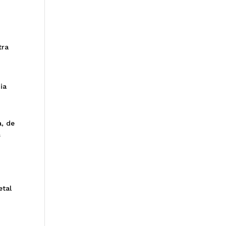
tra
ia
, de
s
etal