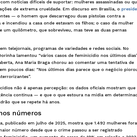
, com notícias difíceis de suportar: mulheres assassinadas ou q
uações de extrema crueldade. Em discurso em Brasília, o
presid
entes — o homem que descarregou duas pistolas contra a
e incendiou a casa onde estavam os filhos; o caso da mulher
e um quilômetro, que sobreviveu, mas teve as duas pernas
m telejornais, programas de variedades e redes sociais. No
orinha lamentou “vários casos de feminicídio nos últimos dias
aberta, Ana Maria Braga chorou ao comentar uma tentativa de
s em poucos dias: “Nos últimos dias parece que o negócio pior
terrorizantes”.
cídios não é apenas percepção: os dados oficiais mostram que
rgência contínua — e que o que estoura na mídia em determina
rão que se repete há anos.
 nos números
ica, publicado em julho de 2025, mostra que 1.492 mulheres for
maior número desde que o crime passou a ser registrado
 de feminicídio, um aumento de cerca de 19% em relação a 2023