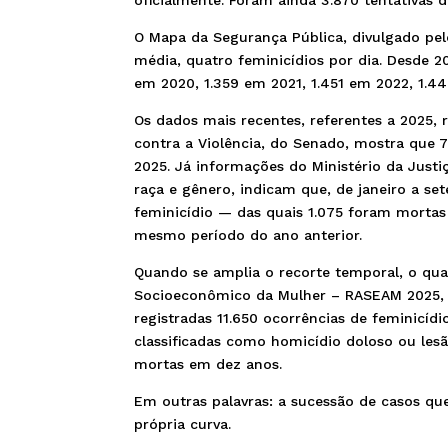
O Mapa da Segurança Pública, divulgado pel
média, quatro feminicídios por dia. Desde 2
em 2020, 1.359 em 2021, 1.451 em 2022, 1.4
Os dados mais recentes, referentes a 2025,
contra a Violência, do Senado, mostra que 
2025. Já informações do Ministério da Justi
raça e gênero, indicam que, de janeiro a se
feminicídio — das quais 1.075 foram morta
mesmo período do ano anterior.
Quando se amplia o recorte temporal, o qua
Socioeconômico da Mulher – RASEAM 2025, e
registradas 11.650 ocorrências de feminicíd
classificadas como homicídio doloso ou les
mortas em dez anos.
Em outras palavras: a sucessão de casos qu
própria curva.