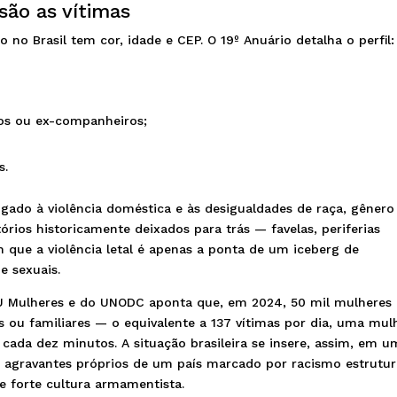
 são as vítimas
no Brasil tem cor, idade e CEP. O 19º Anuário detalha o perfil:
os ou ex-companheiros;
s.
igado à violência doméstica e às desigualdades de raça, gênero
órios historicamente deixados para trás — favelas, periferias
m que a violência letal é apenas a ponta de um iceberg de
 e sexuais.
NU Mulheres e do UNODC aponta que, em 2024, 50 mil mulheres 
 ou familiares — o equivalente a 137 vítimas por dia, uma mul
 cada dez minutos. A situação brasileira se insere, assim, em 
 agravantes próprios de um país marcado por racismo estrutur
e forte cultura armamentista.