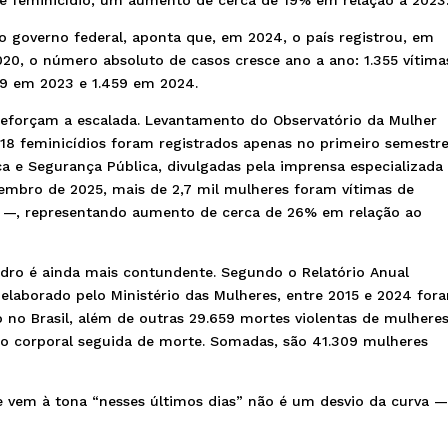
o governo federal, aponta que, em 2024, o país registrou, em
020, o número absoluto de casos cresce ano a ano: 1.355 vítima
49 em 2023 e 1.459 em 2024.
 reforçam a escalada. Levantamento do Observatório da Mulher
718 feminicídios foram registrados apenas no primeiro semestr
ça e Segurança Pública, divulgadas pela imprensa especializad
tembro de 2025, mais de 2,7 mil mulheres foram vítimas de
s —, representando aumento de cerca de 26% em relação ao
dro é ainda mais contundente. Segundo o Relatório Anual
laborado pelo Ministério das Mulheres, entre 2015 e 2024 for
io no Brasil, além de outras 29.659 mortes violentas de mulhere
ão corporal seguida de morte. Somadas, são 41.309 mulheres
e vem à tona “nesses últimos dias” não é um desvio da curva —