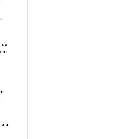
s
e de
a em
am
s
 é a