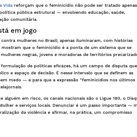
a Vida
reforçam que o feminicídio não pode ser tratado apena
olítica pública estrutural — envolvendo educação, saúde,
pação comunitária.
está em jogo
 contra mulheres no Brasil; apenas iluminaram, com histórias
s mostram que o feminicídio é a ponta de um sistema que se
mulheres negras, jovens e moradoras de territórios precarizad
formulação de políticas eficazes, há um campo de disputa qu
úblico e espaço de decisão. É nesse intervalo que se definem as
sem medo — e para que a expressão “feminicídios nos últimos
elejornais.
ce alguém em risco, os canais nacionais são o Ligue 180, o Dis
Mulher e serviços locais. Denunciar é um passo importante — 
uralização da violência e afirmar, na prática, um compromisso