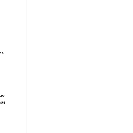
s
os.
e
que
mas