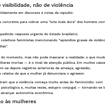
visibilidade, não de violência
etidamente em discursos e notas de repúdio:
sos concretos para cobrar uma “luta mais dura” dos homens con
edindo resposta urgente do Estado brasileiro;
 coletivos feministas mencionando “episódios graves de violênc
ias”.
r do momento, mas não pode mascarar a realidade: o que muda
lheres mortas — é o nível de atenção pública. Em muitos caso
-se depois registros anteriores de ameaça, agressão,
 relatos de que a mulher já denunciava o agressor.
ram que a violência começa muito antes do feminicídio: com
a psicológica e, muitas vezes, estupro conjugal — tornando-se l
 alcançar autonomia econômica.
ão às mulheres