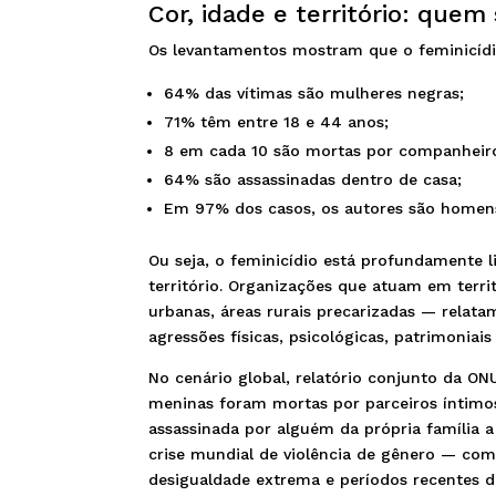
Cor, idade e território: quem
Os levantamentos mostram que o feminicídio 
64% das vítimas são mulheres negras;
71% têm entre 18 e 44 anos;
8 em cada 10 são mortas por companheir
64% são assassinadas dentro de casa;
Em 97% dos casos, os autores são homen
Ou seja, o feminicídio está profundamente l
território. Organizações que atuam em territ
urbanas, áreas rurais precarizadas — relata
agressões físicas, psicológicas, patrimoniais
No cenário global, relatório conjunto da O
meninas foram mortas por parceiros íntimos
assassinada por alguém da própria família a
crise mundial de violência de gênero — com
desigualdade extrema e períodos recentes d