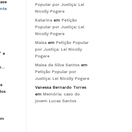
uase
Popular por Justiça: Lei
ente
Nicolly Pogere
Katarina
em
Petição
Popular por Justiça: Lei
Nicolly Pogere
Maisa
em
Petição Popular
por Justiça: Lei Nicolly
” e
Pogere
Maisa da Silva Santos
em
ou…
Petição Popular por
Justiça: Lei Nicolly Pogere
 a
Vanessa Bernardo Torres
dos
em
Memória: caso do
jovem Lucas Santos
am
.