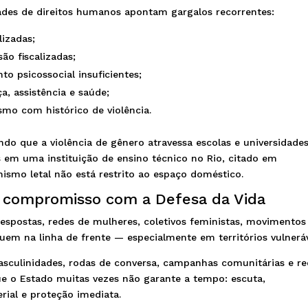
dades de direitos humanos apontam gargalos recorrentes:
lizadas;
o fiscalizadas;
to psicossocial insuficientes;
ça, assistência e saúde;
smo com histórico de violência.
do que a violência de gênero atravessa escolas e universidades
 em uma instituição de ensino técnico no Rio, citado em
smo letal não está restrito ao espaço doméstico.
 o compromisso com a Defesa da Vida
respostas, redes de mulheres, coletivos feministas, movimentos
uem na linha de frente — especialmente em territórios vulneráv
asculinidades, rodas de conversa, campanhas comunitárias e r
e o Estado muitas vezes não garante a tempo: escuta,
rial e proteção imediata.