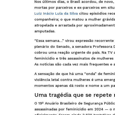
Nos últimos dias, o Brasil acordou, de novo
mortas por parceiros e ex-parceiros em sit
Luiz Inácio Lula da Silva
citou episódios rec
companheira; o que matou a mulher grávida 
atropelada e arrastada por aproximadament
amputadas.
“Essa semana…” virou expressão recorrente e
plenário do Senado, a senadora Professora D
cobrou uma reação urgente do país. Na TV 
feminicídio e três assassinatos de mulhere
As notícias são cada vez mais frequentes e a
A sensação de que há uma “onda” de femini
violência letal contra mulheres é uma eme
momentos apenas dá rosto e nome a um pad
Uma tragédia que se repete
O 19º Anuário Brasileiro de Segurança Públ
assassinadas por feminicídio em 2024 — o 
oficialmente. Foram ainda 3.870 tentativas