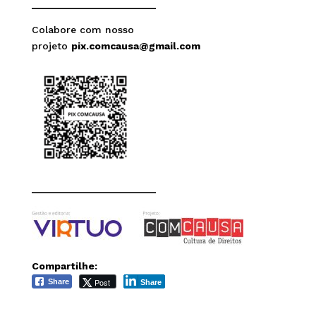
______________________
Colabore com nosso
projeto
pix.comcausa@gmail.com
______________________
Compartilhe:
Post
Share
Share