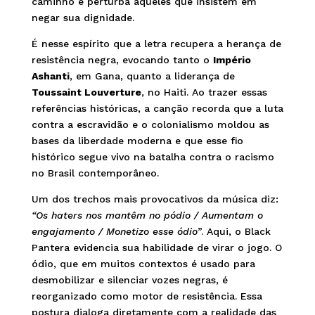
caminho e perturba aqueles que insistem em
negar sua dignidade.
É nesse espírito que a letra recupera a herança de
resistência negra, evocando tanto o
Império
Ashanti
, em Gana, quanto a liderança de
Toussaint Louverture
, no Haiti. Ao trazer essas
referências históricas, a canção recorda que a luta
contra a escravidão e o colonialismo moldou as
bases da liberdade moderna e que esse fio
histórico segue vivo na batalha contra o racismo
no Brasil contemporâneo.
Um dos trechos mais provocativos da música diz:
“Os haters nos mantêm no pódio / Aumentam o
engajamento / Monetizo esse ódio”
. Aqui, o Black
Pantera evidencia sua habilidade de virar o jogo. O
ódio, que em muitos contextos é usado para
desmobilizar e silenciar vozes negras, é
reorganizado como motor de resistência. Essa
postura dialoga diretamente com a realidade das