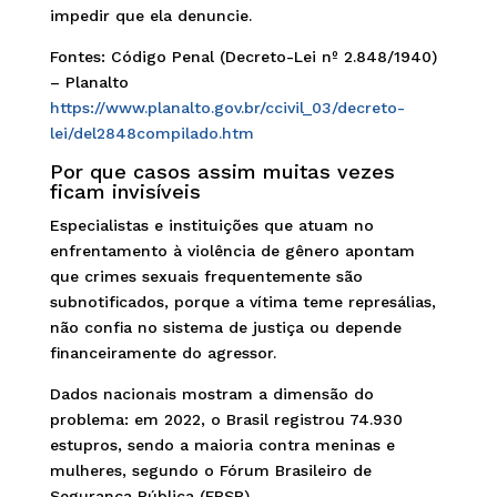
impedir que ela denuncie.
Fontes: Código Penal (Decreto-Lei nº 2.848/1940)
– Planalto
https://www.planalto.gov.br/ccivil_03/decreto-
lei/del2848compilado.htm
Por que casos assim muitas vezes
ficam invisíveis
Especialistas e instituições que atuam no
enfrentamento à violência de gênero apontam
que crimes sexuais frequentemente são
subnotificados, porque a vítima teme represálias,
não confia no sistema de justiça ou depende
financeiramente do agressor.
Dados nacionais mostram a dimensão do
problema: em 2022, o Brasil registrou 74.930
estupros, sendo a maioria contra meninas e
mulheres, segundo o Fórum Brasileiro de
Segurança Pública (FBSP).