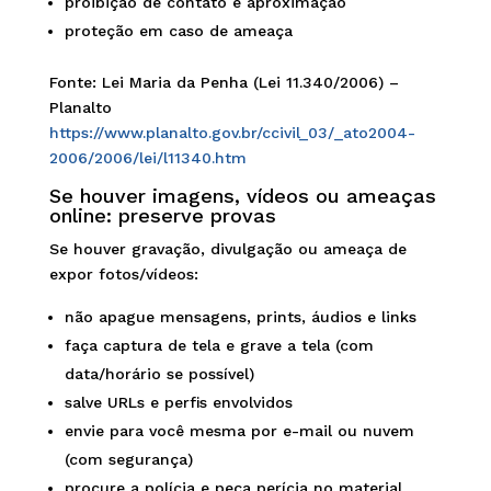
proibição de contato e aproximação
proteção em caso de ameaça
Fonte: Lei Maria da Penha (Lei 11.340/2006) –
Planalto
https://www.planalto.gov.br/ccivil_03/_ato2004-
2006/2006/lei/l11340.htm
Se houver imagens, vídeos ou ameaças
online: preserve provas
Se houver gravação, divulgação ou ameaça de
expor fotos/vídeos:
não apague mensagens, prints, áudios e links
faça captura de tela e grave a tela (com
data/horário se possível)
salve URLs e perfis envolvidos
envie para você mesma por e-mail ou nuvem
(com segurança)
procure a polícia e peça perícia no material