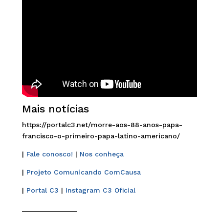
Mais notícias
https://portalc3.net/morre-aos-88-anos-papa-
francisco-o-primeiro-papa-latino-americano/
|
Fale conosco!
|
Nos conheça
|
Projeto Comunicando ComCausa
|
Portal C3
|
Instagram C3 Oficial
______________