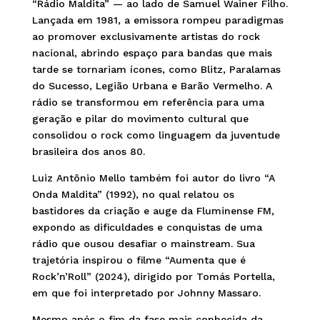
“Rádio Maldita” — ao lado de Samuel Wainer Filho.
Lançada em 1981, a emissora rompeu paradigmas
ao promover exclusivamente artistas do rock
nacional, abrindo espaço para bandas que mais
tarde se tornariam ícones, como Blitz, Paralamas
do Sucesso, Legião Urbana e Barão Vermelho. A
rádio se transformou em referência para uma
geração e pilar do movimento cultural que
consolidou o rock como linguagem da juventude
brasileira dos anos 80.
Luiz Antônio Mello também foi autor do livro “A
Onda Maldita” (1992), no qual relatou os
bastidores da criação e auge da Fluminense FM,
expondo as dificuldades e conquistas de uma
rádio que ousou desafiar o mainstream. Sua
trajetória inspirou o filme “Aumenta que é
Rock’n’Roll” (2024), dirigido por Tomás Portella,
em que foi interpretado por Johnny Massaro.
Mesmo após o fim da fase mais conhecida da