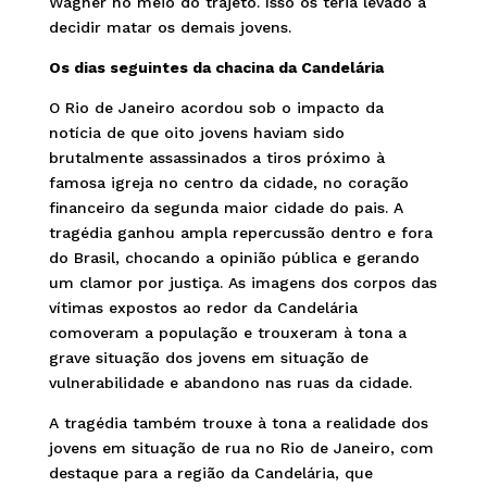
Wagner no meio do trajeto. Isso os teria levado a
decidir matar os demais jovens.
Os dias seguintes da chacina da Candelária
O Rio de Janeiro acordou sob o impacto da
notícia de que oito jovens haviam sido
brutalmente assassinados a tiros próximo à
famosa igreja no centro da cidade, no coração
financeiro da segunda maior cidade do pais. A
tragédia ganhou ampla repercussão dentro e fora
do Brasil, chocando a opinião pública e gerando
um clamor por justiça. As imagens dos corpos das
vítimas expostos ao redor da Candelária
comoveram a população e trouxeram à tona a
grave situação dos jovens em situação de
vulnerabilidade e abandono nas ruas da cidade.
A tragédia também trouxe à tona a realidade dos
jovens em situação de rua no Rio de Janeiro, com
destaque para a região da Candelária, que