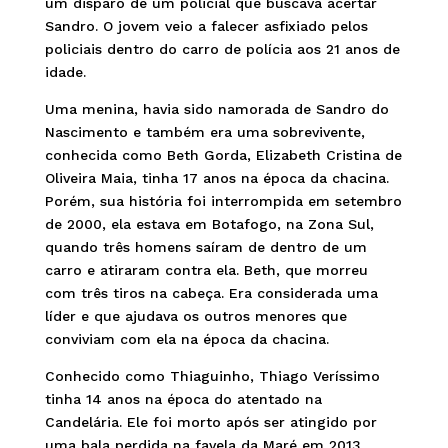
um disparo de um policial que buscava acertar
Sandro. O jovem veio a falecer asfixiado pelos
policiais dentro do carro de polícia aos 21 anos de
idade.
Uma menina, havia sido namorada de Sandro do
Nascimento e também era uma sobrevivente,
conhecida como Beth Gorda, Elizabeth Cristina de
Oliveira Maia, tinha 17 anos na época da chacina.
Porém, sua história foi interrompida em setembro
de 2000, ela estava em Botafogo, na Zona Sul,
quando três homens saíram de dentro de um
carro e atiraram contra ela. Beth, que morreu
com três tiros na cabeça. Era considerada uma
líder e que ajudava os outros menores que
conviviam com ela na época da chacina.
Conhecido como Thiaguinho, Thiago Veríssimo
tinha 14 anos na época do atentado na
Candelária. Ele foi morto após ser atingido por
uma bala perdida na favela da Maré em 2013.