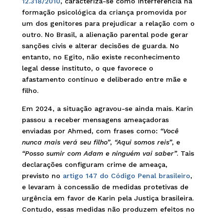
12.318/2010
, caracteriza-se como interferência na
formação psicológica da criança promovida por
um dos genitores para prejudicar a relação com o
outro. No Brasil, a alienação parental pode gerar
sanções civis e alterar decisões de guarda. No
entanto, no Egito, não existe reconhecimento
legal desse instituto, o que favorece o
afastamento contínuo e deliberado entre mãe e
filho.
Em 2024, a situação agravou-se ainda mais. Karin
passou a receber mensagens ameaçadoras
enviadas por Ahmed, com frases como:
“Você
nunca mais verá seu filho”
,
“Aqui somos reis”
, e
“Posso sumir com Adam e ninguém vai saber”
. Tais
declarações configuram crime de ameaça,
previsto no
artigo 147 do Código Penal brasileiro
,
e levaram à concessão de medidas protetivas de
urgência em favor de Karin pela Justiça brasileira.
Contudo, essas medidas não produzem efeitos no