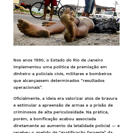
Nos anos 1990, o Estado do Rio de Janeiro
implementou uma política de premiação em
dinheiro a policiais civis, militares e bombeiros
que alcançassem determinados “resultados
operacionais”.
Oficialmente, a ideia era valorizar atos de bravura
e estimular a apreensão de armas e a prisão de
criminosos de alta periculosidade. Na prática,
porém, a bonificação acabou associada
diretamente ao aumento da letalidade policial — e
recebeu o apelido de “gratificação faroeste” da