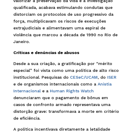
valorizar a preservação da vida e a investigação
qualificada, acabava estimulando condutas que
distorciam os protocolos de uso progressivo da
força, multiplicavam os riscos de execuções
extrajudiciais e alimentavam uma espiral de
violência que marcou a década de 1990 no Rio de
Janeiro.
Críticas e denúncias de abusos
Desde a sua criação, a gratificação por “mérito
especial” foi vista como uma política de alto risco
institucional. Pesquisas do
CESeC/UCAM
, do
ISER
e de organismos internacionais como a
Anistia
Internacional
e a
Human Rights Watch
denunciaram que o pagamento de bônus em
casos de confronto armado representava uma
distorção grave: transformava a morte em critério
de eficiência.
A política incentivava diretamente a letalidade