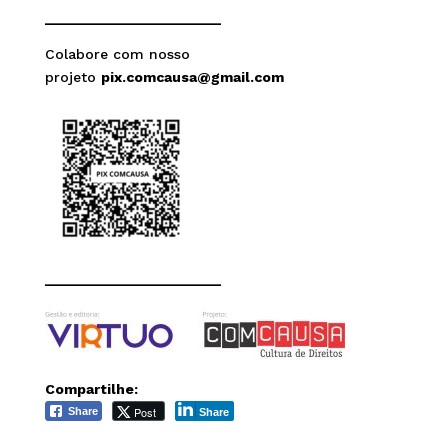
______________________
Colabore com nosso
projeto
pix.comcausa@gmail.com
______________________
Compartilhe:
Post
Share
Share