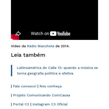
Vídeo da
Rádio Manchete
de 2014.
Leia também
Latinoamérica do Calle 13: quando a música se
torna geografia política e afetiva
|
Fale conosco!
|
Nos conheça
|
Projeto Comunicando ComCausa
|
Portal C3
|
Instagram C3 Oficial