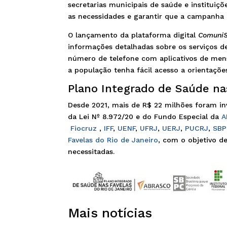
secretarias municipais de saúde e instituiç
as necessidades e garantir que a campanha a
O lançamento da plataforma digital
ComuniS
informações detalhadas sobre os serviços d
número de telefone com aplicativos de men
a população tenha fácil acesso a orientaçõe
Plano Integrado de Saúde na
Desde 2021, mais de R$ 22 milhões foram in
da Lei Nº 8.972/20 e do Fundo Especial da
A
Fiocruz
,
IFF
,
UENF
,
UFRJ
,
UERJ
,
PUCRJ
,
SB
Favelas do Rio de Janeiro
, com o objetivo d
necessitadas.
Mais notícias