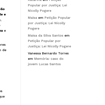
Popular por Justiça: Lei
São
Nicolly Pogere
de e
Maisa
em
Petição Popular
,
por Justiça: Lei Nicolly
o
Pogere
ma
e
Maisa da Silva Santos
em
Petição Popular por
ores
Justiça: Lei Nicolly Pogere
m de
Vanessa Bernardo Torres
em
Memória: caso do
jovem Lucas Santos
es
que