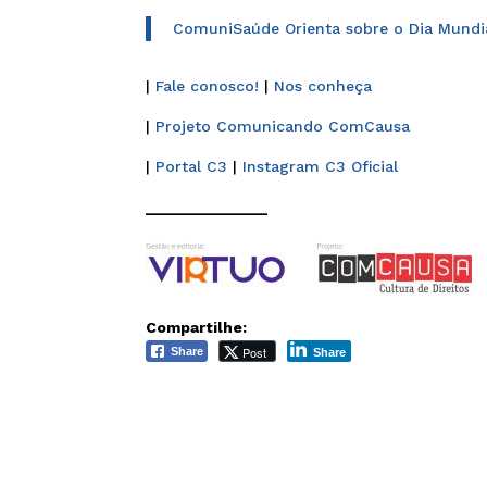
ComuniSaúde Orienta sobre o Dia Mundi
|
Fale conosco!
|
Nos conheça
|
Projeto Comunicando ComCausa
|
Portal C3
|
Instagram C3 Oficial
______________
Compartilhe:
Post
Share
Share