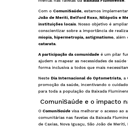
mental nas favelas da
Baixada Fluminense
.
Com o
ComuniSaúde
, estamos implementa
João de Meriti, Belford Roxo, Nilópolis e M
instituições locais
. Nosso objetivo é amplia
conscientizar sobre a importância de reali
miopia, hipermetropia, astigmatismo
, além
catarata
.
A participação da comunidade
é um pilar fu
ajudem a mapear as necessidades de saúde 
forma inclusiva a todos que mais necessita
Neste
Dia Internacional do Optometrista
, a
promoção da saúde, incentivando o cuidado 
para toda a população da Baixada Fluminens
ComuniSaúde e o impacto n
O
ComuniSaúde
visa melhorar o acesso ao a
comunitárias nas favelas da Baixada Flumin
de Caxias, Nova Iguaçu, São João de Meriti,