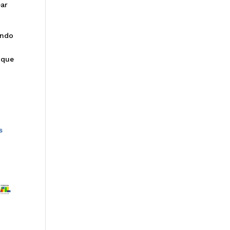
ear
endo
 que
s