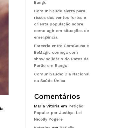
Bangu
ComuniSaúde alerta para
riscos dos ventos fortes e
orienta população sobre
como agir em situações de
emergência
Parceria entre ComCausa e
BeMagic começa com
show solidário do Ratos de
Porão em Bangu
ComuniSaúde: Dia Nacional
da Saúde Única
Comentários
Maria Vitória
em
Petição
da
Popular por Justiça: Lei
Nicolly Pogere
Katarina
em
Petição