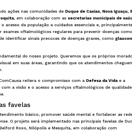
ndo ações nas comunidades de
Duque de Caxias, Nova Iguaçu, 
esquita
, em colaboração com as
secretarias municipais de saú
r o acesso da população a cuidados essenciais e, principalmente
zar exames oftalmológicos regulares para prevenir doenças com
 de identificar sinais precoces de doenças graves, como
glauco
ndamental do nosso projeto. Queremos que os próprios morad
visual em suas áreas, garantindo que os atendimentos chegue
m.
 ComCausa reitera o compromisso com a
Defesa da Vida
e a
com a visão e o acesso a serviços oftalmológicos de qualidade
e.
as favelas
tendimento básico, promover saúde mental e fortalecer as red
ense. O projeto será implementado nas principais favelas de Du
 Belford Roxo, Nilópolis e Mesquita, em colaboração com