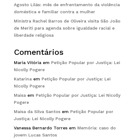
Agosto Lilás: mês de enfrentamento da violência
doméstica e familiar contra a mulher
Ministra Rachel Barros de Oliveira visita São João
de Meriti para agenda sobre igualdade racial e
liberdade religiosa
Comentários
Maria Vitória
em
Petição Popular por Justiça: Lei
Nicolly Pogere
Katarina
em
Petição Popular por Justiça: Lei
Nicolly Pogere
Maisa
em
Petição Popular por Justiça: Lei Nicolly
Pogere
Maisa da Silva Santos
em
Petição Popular por
Justiça: Lei Nicolly Pogere
Vanessa Bernardo Torres
em
Memória: caso do
jovem Lucas Santos