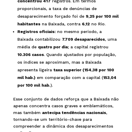
concentrou 417
registros. Em termos
proporcionais, a taxa de denúncias de
desaparecimento forçado foi de
9,25 por 100 mil
habitantes
na Baixada, contra
6,12
no Rio.
Registros oficiais:
no mesmo período, a
Baixada contabilizou
7.709 desaparecidos
, uma
média de
quatro por dia
; a capital registrou
10.306 casos
. Quando ajustados por população,
os índices se aproximam, mas a Baixada
apresenta ligeira
taxa superior (154,38 por 100
mil hab.)
em comparação com a capital (
153,04
por 100 mil hab.
).
Esse conjunto de dados reforça que a Baixada não
apenas concentra casos graves e emblemáticos,
mas também
antecipa tendências nacionais
,
tornando-se um território-chave para
compreender a dinâmica dos desaparecimentos