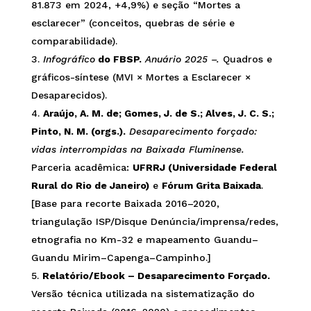
81.873 em 2024, +4,9%) e seção “Mortes a
esclarecer” (conceitos, quebras de série e
comparabilidade).
Infográfico
do FBSP.
Anuário 2025 –.
Quadros e
gráficos-síntese (MVI × Mortes a Esclarecer ×
Desaparecidos).
Araújo, A. M. de; Gomes, J. de S.; Alves, J. C. S.;
Pinto, N. M. (orgs.).
Desaparecimento forçado:
vidas interrompidas na Baixada Fluminense.
Parceria acadêmica:
UFRRJ (Universidade Federal
Rural do Rio de Janeiro)
e
Fórum Grita Baixada
.
[Base para recorte Baixada 2016–2020,
triangulação ISP/Disque Denúncia/imprensa/redes,
etnografia no Km-32 e mapeamento Guandu–
Guandu Mirim–Capenga–Campinho.]
Relatório/Ebook – Desaparecimento Forçado.
Versão técnica utilizada na sistematização do