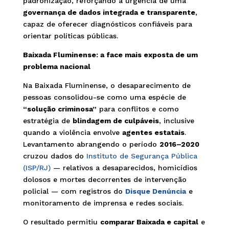
padronização, reforçando a urgência de uma
governança de dados integrada e transparente
,
capaz de oferecer diagnósticos confiáveis para
orientar políticas públicas.
Baixada Fluminense: a face mais exposta de um
problema nacional
Na Baixada Fluminense, o desaparecimento de
pessoas consolidou-se como uma espécie de
“solução criminosa”
para conflitos e como
estratégia de
blindagem de culpáveis
, inclusive
quando a violência envolve
agentes estatais
.
Levantamento abrangendo o período
2016–2020
cruzou dados do
Instituto de Segurança Pública
(ISP/RJ)
— relativos a desaparecidos, homicídios
dolosos e mortes decorrentes de intervenção
policial — com registros do
Disque Denúncia
e
monitoramento de imprensa e redes sociais.
O resultado permitiu
comparar Baixada e capital
e