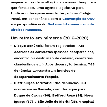
mapear zonas de ocultação
, ao mesmo tempo em
que fortaleceu uma agenda legislativa para
tipificar o desaparecimento forçado
no Código
Penal, em consonância com a
Convenção da ONU
e a jurisprudência do
Sistema Interamericano de
Direitos Humanos
.
Um retrato em números (2016–2020)
Disque Denúncia:
foram registradas
1.738
ocorrências correlatas
(pessoas desaparecidas,
encontro ou destruição de cadáver, cemitérios
clandestinos etc.). Após depuração técnica,
768
denúncias
apresentaram
indícios de
desaparecimento forçado
.
Distribuição territorial:
das denúncias,
351
ocorreram na Baixada
, com destaque para
Duque de Caxias (96)
,
Belford Roxo (91)
,
Nova
Iguaçu (37)
e
São João de Meriti (35)
. A
capital