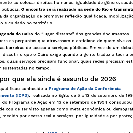
mento ao colocar direitos humanos, igualdade de gênero, saúde
s públicas.
O encontro será realizado na sede do Rio e transmit
ca da organização de promover reflexão qualificada, mobilizaçã
o e cuidado no território.
Agenda do Cairo
do “lugar distante” dos grandes documentos
— para as perguntas que atravessam o cotidiano de quem vive os
 das barreiras de acesso a serviços públicos. Em vez de um deba
 discutir o que o Cairo exige quando a gente traduz a teoria 
dos, quais serviços precisam funcionar, quais redes precisam est
r sustentadas no tempo.
por que ela ainda é assunto de 2026
qual ficou conhecido o
Programa de Ação da Conferência
imento (ICPD)
, realizada no Egito de 5 a 13 de setembro de 199
ão do Programa de Ação em 13 de setembro de 1994 consolidou
 deixou de ser visto apenas como meta econômica ou demográf
, medido por acesso real a serviços, por igualdade e por prote