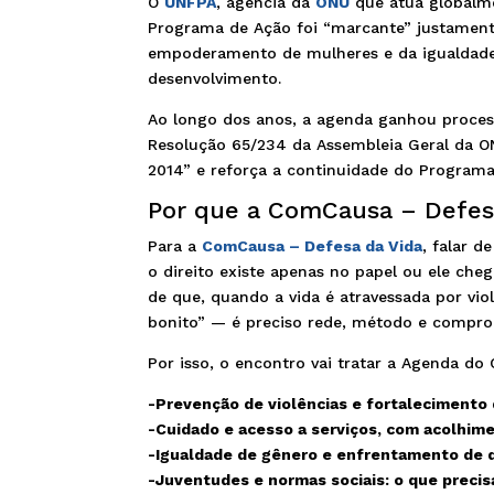
O
UNFPA
, agência da
ONU
que atua globalm
Programa de Ação foi “marcante” justamente
empoderamento de mulheres e da igualdade
desenvolvimento.
Ao longo dos anos, a agenda ganhou proces
Resolução 65/234 da Assembleia Geral da O
2014” e reforça a continuidade do Programa
Por que a ComCausa – Defes
Para a
ComCausa – Defesa da Vida
, falar d
o direito existe apenas no papel ou ele che
de que, quando a vida é atravessada por vio
bonito” — é preciso rede, método e compro
Por isso, o encontro vai tratar a Agenda do
-Prevenção de violências e fortalecimento 
-Cuidado e acesso a serviços, com acolhim
-Igualdade de gênero e enfrentamento de d
-Juventudes e normas sociais: o que precis