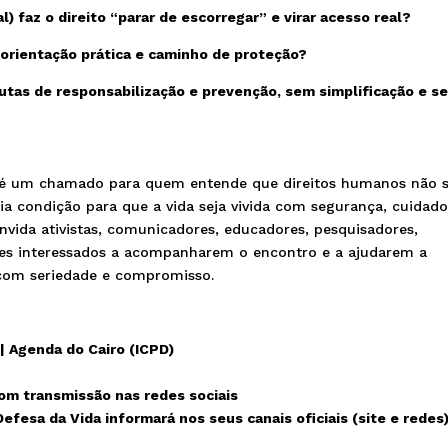
l) faz o direito “parar de escorregar” e virar acesso real?
 orientação prática e caminho de proteção?
tas de responsabilização e prevenção, sem simplificação e s
6 é um chamado para quem entende que direitos humanos não 
ia condição para que a vida seja vivida com segurança, cuidado
vida ativistas, comunicadores, educadores, pesquisadores,
ores interessados a acompanharem o encontro e a ajudarem a
 com seriedade e compromisso.
 Agenda do Cairo (ICPD)
com transmissão nas redes sociais
efesa da Vida informará nos seus canais oficiais (site e redes)