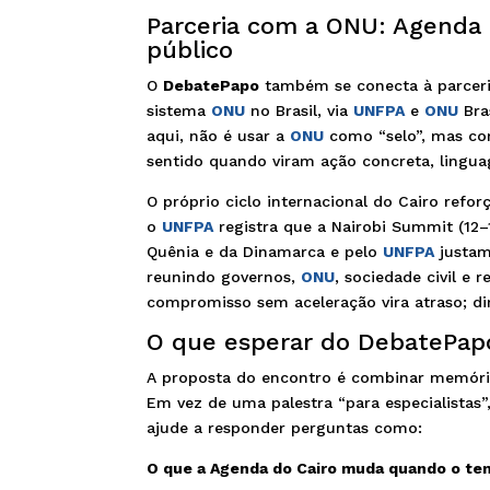
Parceria com a ONU: Agenda 
público
O
DebatePapo
também se conecta à parceri
sistema
ONU
no Brasil, via
UNFPA
e
ONU
Bras
aqui, não é usar a
ONU
como “selo”, mas com
sentido quando viram ação concreta, lingua
O próprio ciclo internacional do Cairo refo
o
UNFPA
registra que a Nairobi Summit (12
Quênia e da Dinamarca e pelo
UNFPA
justam
reunindo governos,
ONU
, sociedade civil e
compromisso sem aceleração vira atraso; di
O que esperar do DebatePap
A proposta do encontro é combinar memória, 
Em vez de uma palestra “para especialistas”
ajude a responder perguntas como:
O que a Agenda do Cairo muda quando o tem