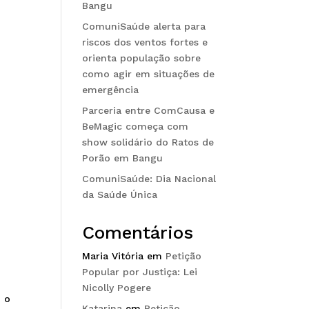
Bangu
ComuniSaúde alerta para
riscos dos ventos fortes e
orienta população sobre
como agir em situações de
emergência
Parceria entre ComCausa e
BeMagic começa com
show solidário do Ratos de
Porão em Bangu
ComuniSaúde: Dia Nacional
da Saúde Única
Comentários
Maria Vitória
em
Petição
Popular por Justiça: Lei
Nicolly Pogere
 o
Katarina
em
Petição