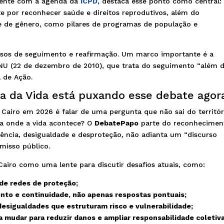
ente com a agenda da
ICPD
, destaca esse ponto como central:
 por reconhecer saúde e direitos reprodutivos, além do
 de gênero, como pilares de programas de população e
sos de seguimento e reafirmação. Um marco importante é a
NU (22 de dezembro de 2010), que trata do seguimento “além 
 de Ação.
a da Vida está puxando esse debate agor
e Cairo em 2026 é falar de uma pergunta que não sai do territór
ga onde a vida acontece? O
DebatePapo
parte do reconhecimen
lência, desigualdade e desproteção, não adianta um “discurso
misso público.
 Cairo como uma lente para discutir desafios atuais, como:
de redes de proteção;
ento e continuidade, não apenas respostas pontuais;
esigualdades que estruturam risco e vulnerabilidade;
a mudar para reduzir danos e ampliar responsabilidade coletiva