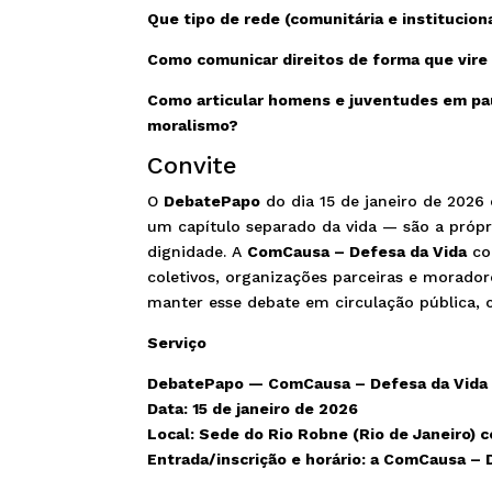
Que tipo de rede (comunitária e instituciona
Como comunicar direitos de forma que vire
Como articular homens e juventudes em pau
moralismo?
Convite
O
DebatePapo
do dia 15 de janeiro de 202
um capítulo separado da vida — são a própr
dignidade. A
ComCausa – Defesa da Vida
con
coletivos, organizações parceiras e morad
manter esse debate em circulação pública,
Serviço
DebatePapo — ComCausa – Defesa da Vida |
Data: 15 de janeiro de 2026
Local: Sede do Rio Robne (Rio de Janeiro) 
Entrada/inscrição e horário: a ComCausa – D