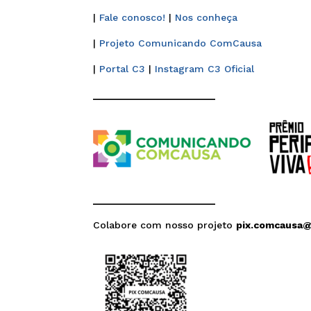
|
Fale conosco!
|
Nos conheça
|
Projeto Comunicando ComCausa
|
Portal C3
|
Instagram C3 Oficial
______________________
______________________
Colabore com nosso projeto
pix.comcausa