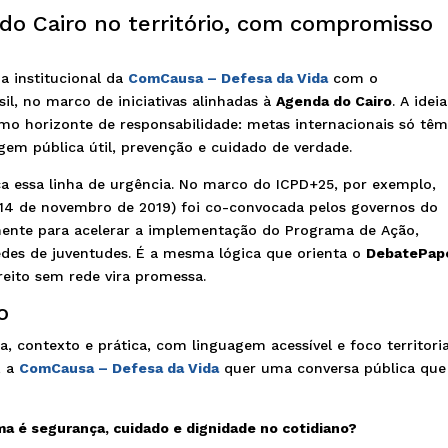
do Cairo no território, com compromisso
a institucional da
ComCausa – Defesa da Vida
com o
il, no marco de iniciativas alinhadas à
Agenda do Cairo
. A ideia
o horizonte de responsabilidade: metas internacionais só tê
gem pública útil, prevenção e cuidado de verdade.
rça essa linha de urgência. No marco do ICPD+25, por exemplo,
–14 de novembro de 2019) foi co-convocada pelos governos do
ente para acelerar a implementação do Programa de Ação,
 redes de juventudes. É a mesma lógica que orienta o
DebatePap
reito sem rede vira promessa.
o
contexto e prática, com linguagem acessível e foco territoria
, a
ComCausa – Defesa da Vida
quer uma conversa pública que
a é segurança, cuidado e dignidade no cotidiano?