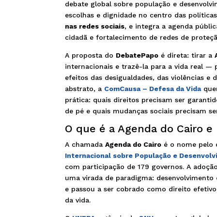
debate global sobre população e desenvolvi
escolhas e dignidade no centro das política
nas redes sociais
, e integra a agenda públi
cidadã e fortalecimento de redes de proteçã
A proposta do
DebatePapo
é direta: tirar a
internacionais e trazê-la para a vida real 
efeitos das desigualdades, das violências e
abstrato, a
ComCausa – Defesa da Vida
quer
prática: quais direitos precisam ser garanti
de pé e quais mudanças sociais precisam se
O que é a Agenda do Cairo e 
A chamada
Agenda do Cairo
é o nome pelo 
Internacional sobre População e Desenvolv
com participação de 179 governos. A adoç
uma virada de paradigma: desenvolvimento
e passou a ser cobrado como direito efetivo
da vida.