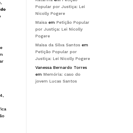
,
Popular por Justiça: Lei
ido
Nicolly Pogere
o
Maisa
em
Petição Popular
por Justiça: Lei Nicolly
Pogere
Maisa da Silva Santos
em
te
Petição Popular por
em
Justiça: Lei Nicolly Pogere
ar
Vanessa Bernardo Torres
em
Memória: caso do
jovem Lucas Santos
4,
ica
ção