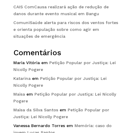
CAIS ComCausa realizará ação de redução de
danos durante evento musical em Bangu
ComuniSaúde alerta para riscos dos ventos fortes
e orienta população sobre como agir em
situações de emergência
Comentários
Maria Vitória
em
Petição Popular por Justiça: Lei
Nicolly Pogere
Katarina
em
Petição Popular por Justiça: Lei
Nicolly Pogere
Maisa
em
Petição Popular por Justiça: Lei Nicolly
Pogere
Maisa da Silva Santos
em
Petição Popular por
Justiça: Lei Nicolly Pogere
Vanessa Bernardo Torres
em
Memória: caso do
jovem Lucas Santos