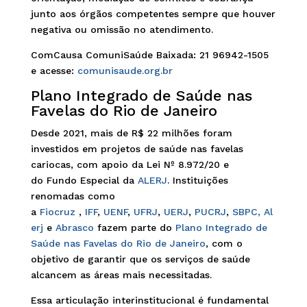
junto aos órgãos competentes sempre que houver
negativa ou omissão no atendimento.
ComCausa ComuniSaúde Baixada: 21 96942-1505
e acesse:
comunisaude.org.br
Plano Integrado de Saúde nas
Favelas do Rio de Janeiro
Desde 2021, mais de R$ 22 milhões foram
investidos em projetos de saúde nas favelas
cariocas, com apoio da Lei Nº 8.972/20 e
do Fundo Especial da
ALERJ
. Instituições
renomadas como
a
Fiocruz
,
IFF
,
UENF
,
UFRJ
,
UERJ
,
PUCRJ
,
SBPC,
Al
erj
e
Abrasco
fazem parte do
Plano Integrado de
Saúde nas Favelas do Rio de Janeiro
, com o
objetivo de garantir que os serviços de saúde
alcancem as áreas mais necessitadas.
Essa articulação interinstitucional é fundamental