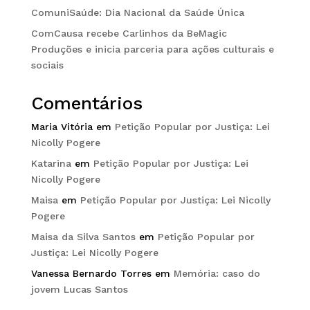
ComuniSaúde: Dia Nacional da Saúde Única
ComCausa recebe Carlinhos da BeMagic
Produções e inicia parceria para ações culturais e
sociais
Comentários
Maria Vitória
em
Petição Popular por Justiça: Lei
Nicolly Pogere
Katarina
em
Petição Popular por Justiça: Lei
Nicolly Pogere
Maisa
em
Petição Popular por Justiça: Lei Nicolly
Pogere
Maisa da Silva Santos
em
Petição Popular por
Justiça: Lei Nicolly Pogere
Vanessa Bernardo Torres
em
Memória: caso do
jovem Lucas Santos