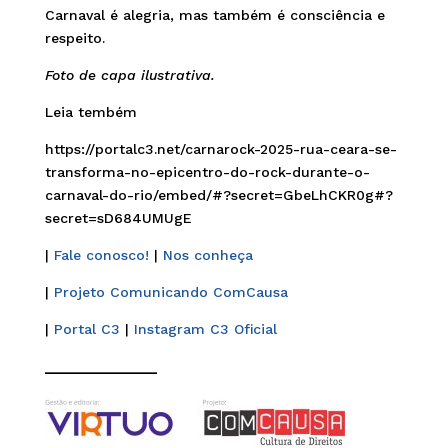
Carnaval é alegria, mas também é consciência e
respeito.
Foto de capa ilustrativa.
Leia tembém
https://portalc3.net/carnarock-2025-rua-ceara-se-
transforma-no-epicentro-do-rock-durante-o-
carnaval-do-rio/embed/#?secret=GbeLhCKR0g#?
secret=sD684UMUgE
|
Fale conosco!
|
Nos conheça
|
Projeto Comunicando ComCausa
|
Portal C3
|
Instagram C3 Oficial
______________