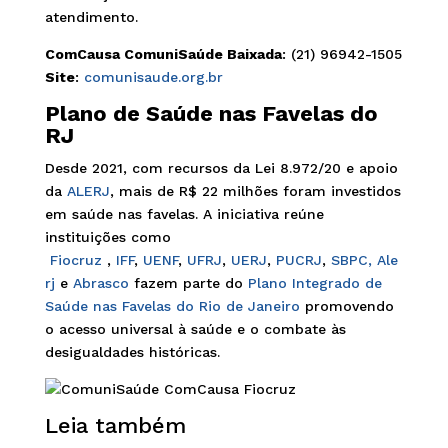
atendimento.
ComCausa ComuniSaúde Baixada
: (21) 96942-1505
Site
:
comunisaude.org.br
Plano de Saúde nas Favelas do
RJ
Desde 2021, com recursos da Lei 8.972/20 e apoio
da
ALERJ
, mais de R$ 22 milhões foram investidos
em saúde nas favelas. A iniciativa reúne
instituições como
Fiocruz
,
IFF
,
UENF
,
UFRJ
,
UERJ
,
PUCRJ
,
SBPC,
Ale
rj
e
Abrasco
fazem parte do
Plano Integrado de
Saúde nas Favelas do Rio de Janeiro
promovendo
o acesso universal à saúde e o combate às
desigualdades históricas.
Leia também