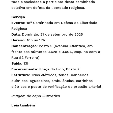
toda a sociedade a participar desta caminhada
coletiva em defesa da liberdade religiosa.
Serviço
Evento:
18ª Caminhada em Defesa da Liberdade
Religiosa
Data:
Domingo, 21 de setembro de 2025
Horário:
10h às 17h
Concentração:
Posto 5 (Avenida Atlântica, em
frente aos números 3.628 e 3.604, esquina com a
Rua Sá Ferreira)
Saída:
13h
Encerramento:
Praça do Lido, Posto 2
Estrutura:
Trios elétricos, tenda, banheiros
químicos, aguadeiros, ambulâncias, carrinhos
elétricos e posto de verificação de pressão arterial
Imagem de capa ilustrativa
Leia também