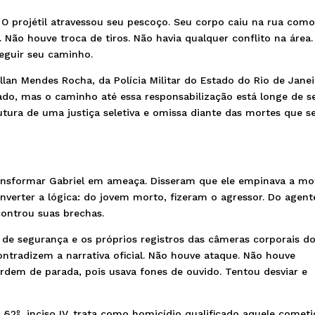
 O projétil atravessou seu pescoço. Seu corpo caiu na rua como
a. Não houve troca de tiros. Não havia qualquer conflito na área
eguir seu caminho.
llan Mendes Rocha, da Polícia Militar do Estado do Rio de Janei
cado, mas o caminho até essa responsabilização está longe de s
rutura de uma justiça seletiva e omissa diante das mortes que s
transformar Gabriel em ameaça. Disseram que ele empinava a mo
nverter a lógica: do jovem morto, fizeram o agressor. Do agent
controu suas brechas.
de segurança e os próprios registros das câmeras corporais d
contradizem a narrativa oficial. Não houve ataque. Não houve
ordem de parada, pois usava fones de ouvido. Tentou desviar e
, §2º, inciso IV, trata como homicídio qualificado aquele comet