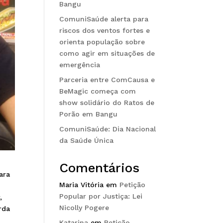
Bangu
ComuniSaúde alerta para
riscos dos ventos fortes e
orienta população sobre
como agir em situações de
emergência
Parceria entre ComCausa e
BeMagic começa com
show solidário do Ratos de
Porão em Bangu
ComuniSaúde: Dia Nacional
da Saúde Única
Comentários
ara
Maria Vitória
em
Petição
Popular por Justiça: Lei
,
Nicolly Pogere
rda
Katarina
em
Petição