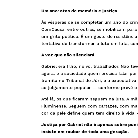
Um ano: atos de memória e justiça
Às vésperas de se completar um ano do crim
ComCausa, entre outras, se mobilizam par
um grito político. É um gesto de resistênci
tentativa de transformar o luto em luta, co
A voz que não silenciará
Gabriel era filho, noivo, trabalhador. Não t
agora, é a sociedade quem precisa falar por
tramita no Tribunal do Júri, e a expectativa 
ao julgamento popular — conforme prevê o ar
Até lá, os que ficaram seguem na luta. A mã
Fluminense. Seguem com cartazes, com mar
cor da pele define quem tem direito à vida, 
Justiça por Gabriel não é apenas sobre pun
insiste em roubar de toda uma geração.