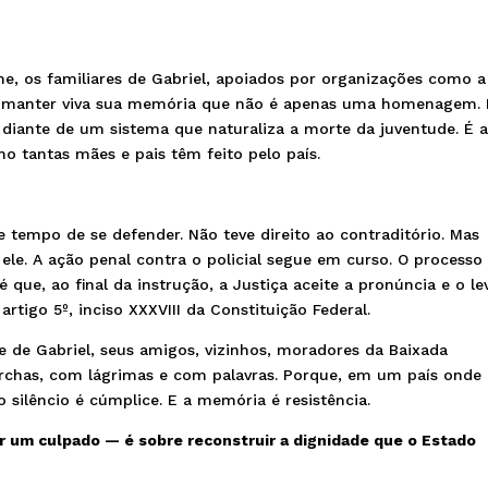
e, os familiares de Gabriel, apoiados por organizações como a
a manter viva sua memória que não é apenas uma homenagem. 
a diante de um sistema que naturaliza a morte da juventude. É 
mo tantas mães e pais têm feito pelo país.
eve tempo de se defender. Não teve direito ao contraditório. Mas
 ele. A ação penal contra o policial segue em curso. O processo
é que, ao final da instrução, a Justiça aceite a pronúncia e o le
tigo 5º, inciso XXXVIII da Constituição Federal.
e de Gabriel, seus amigos, vizinhos, moradores da Baixada
chas, com lágrimas e com palavras. Porque, em um país onde 
o silêncio é cúmplice. E a memória é resistência.
ir um culpado — é sobre reconstruir a dignidade que o Estado