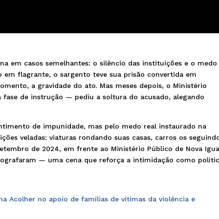
ina em casos semelhantes: o silêncio das instituições e o medo
so em flagrante, o sargento teve sua prisão convertida em
momento, a gravidade do ato. Mas meses depois, o Ministério
 fase de instrução — pediu a soltura do acusado, alegando
entimento de impunidade, mas pelo medo real instaurado na
ições veladas: viaturas rondando suas casas, carros os seguind
setembro de 2024, em frente ao Ministério Público de Nova Igu
otografaram — uma cena que reforça a intimidação como políti
Acolher no apoio de famílias de vítimas da violência e