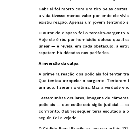
Gabriel foi morto com um tiro pelas costas.
a vida tivesse menos valor por onde ele vivi
existiu reação. Apenas um jovem tentando s
O autor do disparo foi o terceiro-sargento A
Hoje ele é réu por homicídio doloso qualifi
linear — e revela, em cada obstáculo, a est
repetem há décadas nas periferias.
A inversão da culpa
A primeira reação dos policiais foi tentar 
Que tentou atropelar o sargento. Tentaram i
armado, fizeram a vítima. Mas a verdade en
Testemunhas oculares, imagens de câmeras 
policiais — que estão sob sigilo judicial — 
confronto. Gabriel sequer teria escutado a 
seguir. Foi alvejado.
O Código Penal Brasileiro, em seu artigo 121