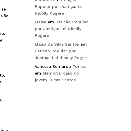
Popular por Justiça: Lei
 se
Nicolly Pogere
. Não
Maisa
em
Petição Popular
por Justiça: Lei Nicolly
ro.
Pogere
er
Maisa da Silva Santos
em
e
Petição Popular por
Justiça: Lei Nicolly Pogere
Vanessa Bernardo Torres
em
Memória: caso do
to.
jovem Lucas Santos
e
os
ido à