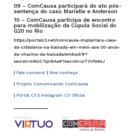
09 –
ComCausa participará do ato pós-
sentença do caso Marielle e Anderson
10 –
ComCausa participa de encontro
para mobilização da Cúpula Social do
G20 no Rio
https://portalc3.net/comcausa-implantara-casa-
da-cidadania-na-baixada-em-meio-aos-20-anos-
da-chacina-da-baixada/embed/#?
secret=mNzC7qU6Aa#?secret=urT2Vfe9xJ
|
Fale conosco!
|
Nos conheça
|
Projeto Comunicando ComCausa
|
Portal C3
|
Instagram C3 Oficial
______________